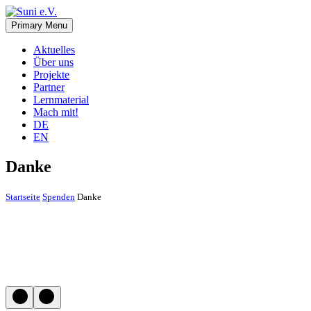
Skip
to
Primary Menu
Suni e.V.
Deutsch-Namibischer Verein, zur Umsetzung der UN-
content
Nachhaltigkeitsziele
Aktuelles
Über uns
Projekte
Partner
Lernmaterial
Mach mit!
DE
EN
Danke
Startseite
Spenden
Danke