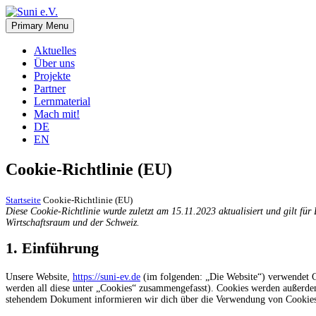
Skip
to
Primary Menu
Suni e.V.
Deutsch-Namibischer Verein, zur Umsetzung der UN-Nachhaltigkeits
content
Aktuelles
Über uns
Projekte
Partner
Lernmaterial
Mach mit!
DE
EN
Cookie-Richtlinie (EU)
Startseite
Cookie-Richtlinie (EU)
Diese Cookie-Richtlinie wurde zuletzt am 15.11.2023 aktualisiert und gilt f
Wirtschaftsraum und der Schweiz.
1. Einführung
Unsere Website,
https://suni-ev.de
(im folgenden: „Die Website“) verwendet C
werden all diese unter „Cookies“ zusammengefasst). Cookies werden außerdem 
stehendem Dokument informieren wir dich über die Verwendung von Cookies 