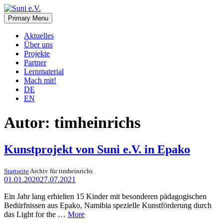
Skip
to
Primary Menu
Suni e.V.
Deutsch-Namibischer Verein, zur Umsetzung der UN-
content
Nachhaltigkeitsziele
Aktuelles
Über uns
Projekte
Partner
Lernmaterial
Mach mit!
DE
EN
Autor:
timheinrichs
Kunstprojekt von Suni e.V. in Epako
Startseite
Archiv für timheinrichs
01.01.2020
27.07.2021
Ein Jahr lang erhielten 15 Kinder mit besonderen pädagogischen
Bedürfnissen aus Epako, Namibia spezielle Kunstförderung durch
das Light for the …
More