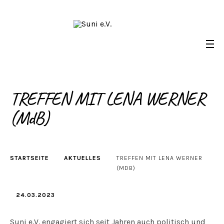
Skip
to
content
TREFFEN MIT LENA WERNER
Suni e.V.
Deutsch-Namibischer Verein, zur Umsetzung der UN-
Nachhaltigkeitsziele
(MdB)
STARTSEITE
AKTUELLES
TREFFEN MIT LENA WERNER
(MDB)
24.03.2023
Suni e.V. engagiert sich seit Jahren auch politisch und