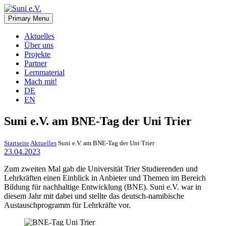
Skip
to
Primary Menu
Suni e.V.
Deutsch-Namibischer Verein, zur Umsetzung der UN-
content
Nachhaltigkeitsziele
Aktuelles
Über uns
Projekte
Partner
Lernmaterial
Mach mit!
DE
EN
Suni e.V. am BNE-Tag der Uni Trier
Startseite
Aktuelles
Suni e.V. am BNE-Tag der Uni Trier
23.04.2023
Zum zweiten Mal gab die Universität Trier Studierenden und
Lehrkräften einen Einblick in Anbieter und Themen im Bereich
Bildung für nachhaltige Entwicklung (BNE). Suni e.V. war in
diesem Jahr mit dabei und stellte das deutsch-namibische
Austauschprogramm für Lehrkräfte vor.