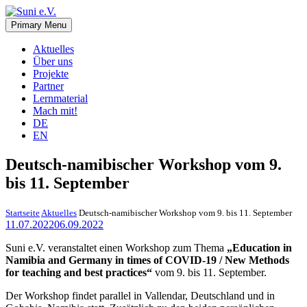
Skip
to
Primary Menu
Suni e.V.
Deutsch-Namibischer Verein, zur Umsetzung der UN-
content
Nachhaltigkeitsziele
Aktuelles
Über uns
Projekte
Partner
Lernmaterial
Mach mit!
DE
EN
Deutsch-namibischer Workshop vom 9.
bis 11. September
Startseite
Aktuelles
Deutsch-namibischer Workshop vom 9. bis 11. September
11.07.2022
06.09.2022
Suni e.V. veranstaltet einen Workshop zum Thema
„Education in
Namibia and Germany in times of COVID-19 / New Methods
for teaching and best practices“
vom 9. bis 11. September.
Der Workshop findet parallel in Vallendar, Deutschland und in