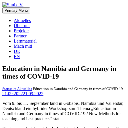
Skip
to
Primary Menu
Suni e.V.
Deutsch-Namibischer Verein, zur Umsetzung der UN-
content
Nachhaltigkeitsziele
Aktuelles
Über uns
Projekte
Partner
Lernmaterial
Mach mit!
DE
EN
Education in Namibia and Germany in
times of COVID-19
Startseite
Aktuelles
Education in Namibia and Germany in times of COVID-19
21.09.2022
21.09.2022
Vom 9. bis 11. September fand in Gobabis, Namibia und Vallendar,
Deutschland ein hybrider Workshop zum Thema „Education in
Namibia and Germany in times of COVID-19 / New Methods for
teaching and best practices“ statt.