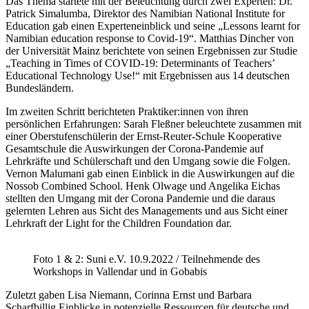
Das Thema startete mit der Beleuchtung durch zwei Experten: Dr.
Patrick Simalumba, Direktor des Namibian National Institute for
Education gab einen Experteneinblick und seine „Lessons learnt for
Namibian education response to Covid-19“. Matthias Dincher von
der Universität Mainz berichtete von seinen Ergebnissen zur Studie
„Teaching in Times of COVID-19: Determinants of Teachers’
Educational Technology Use!“ mit Ergebnissen aus 14 deutschen
Bundesländern.
Im zweiten Schritt berichteten Praktiker:innen von ihren
persönlichen Erfahrungen: Sarah Fleßner beleuchtete zusammen mit
einer Oberstufenschülerin der Ernst-Reuter-Schule Kooperative
Gesamtschule die Auswirkungen der Corona-Pandemie auf
Lehrkräfte und Schülerschaft und den Umgang sowie die Folgen.
Vernon Malumani gab einen Einblick in die Auswirkungen auf die
Nossob Combined School. Henk Olwage und Angelika Eichas
stellten den Umgang mit der Corona Pandemie und die daraus
gelernten Lehren aus Sicht des Managements und aus Sicht einer
Lehrkraft der Light for the Children Foundation dar.
Foto 1 & 2: Suni e.V. 10.9.2022 / Teilnehmende des
Workshops in Vallendar und in Gobabis
Zuletzt gaben Lisa Niemann, Corinna Ernst und Barbara
Scharfbillig Einblicke in potenzielle Ressourcen für deutsche und